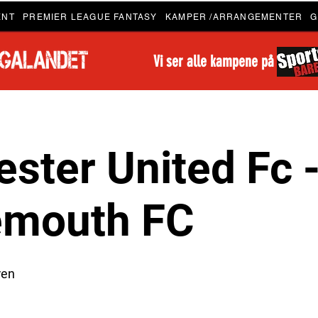
ENT
PREMIER LEAGUE FANTASY
KAMPER /ARRANGEMENTER
G
Vi ser alle kampene på
ster United Fc -
emouth FC
ren