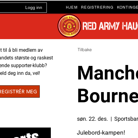
Logg inn
HJEM
REGISTRERING
KONTING
Tilbake
t til å bli medlem av
ndets største og raskest
Manche
ende supporter-klubb?
ld deg inn da, vel!
Bourn
REGISTRÉR MEG
søn. 22. des.
  |  
Sportsba
Julebord-kampen!