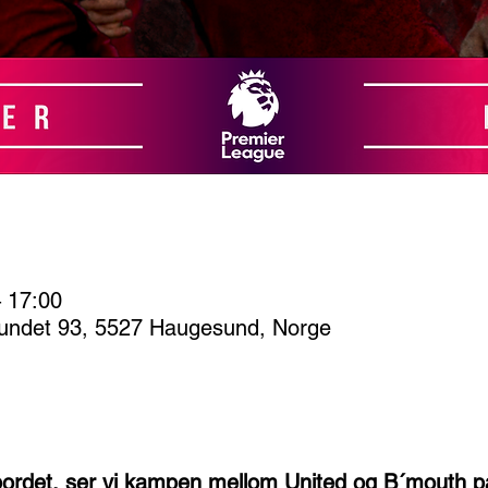
– 17:00
undet 93, 5527 Haugesund, Norge
ebordet, ser vi kampen mellom United og B´mouth på