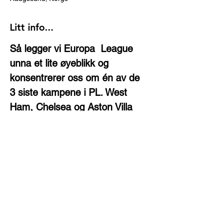
Litt info...
Så legger vi Europa  League 
unna et lite øyeblikk og 
konsentrerer oss om én av de 
3 siste kampene i PL. West 
Ham, Chelsea og Aston Villa 
står igjen og så kan vi kanskje 
puste med magen igjen. 
Vi ser kampen på 
SPORTSBAREN KL.15:15!  
VELKOMMEN!!
(Pssst!  Sportsbaren har 