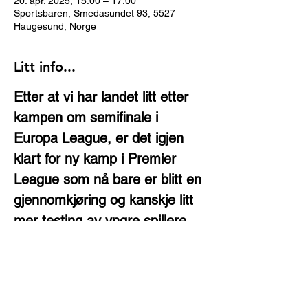
20. apr. 2025, 15:00 – 17:00
Sportsbaren, Smedasundet 93, 5527
Haugesund, Norge
Litt info...
Etter at vi har landet litt etter 
kampen om semifinale i 
Europa League, er det igjen 
klart for ny kamp i Premier 
League som nå bare er blitt en 
gjennomkjøring og kanskje litt 
mer testing av yngre spillere. 
Ulvene har en spiller i Cunha 
som Amorim gjerne ville ha 
klørne, og nå er vel sjansen for 
å se kvalitetene hans når vi 