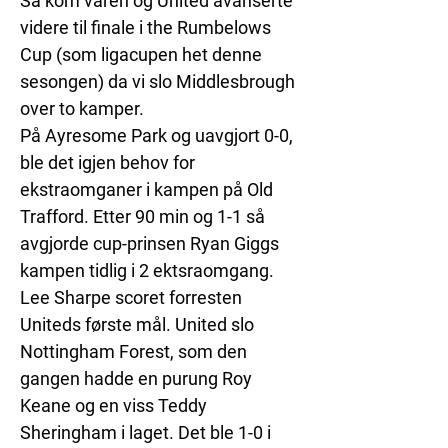
Så kom våren og United avanserte 
videre til finale i the Rumbelows 
Cup (som ligacupen het denne 
sesongen) da vi slo Middlesbrough 
over to kamper. 
På Ayresome Park og uavgjort 0-0, 
ble det igjen behov for 
ekstraomganer i kampen på Old 
Trafford. Etter 90 min og 1-1 så 
avgjorde cup-prinsen Ryan Giggs 
kampen tidlig i 2 ektsraomgang. 
Lee Sharpe scoret forresten 
Uniteds første mål. United slo 
Nottingham Forest, som den 
gangen hadde en purung Roy 
Keane og en viss Teddy 
Sheringham i laget. Det ble 1-0 i 