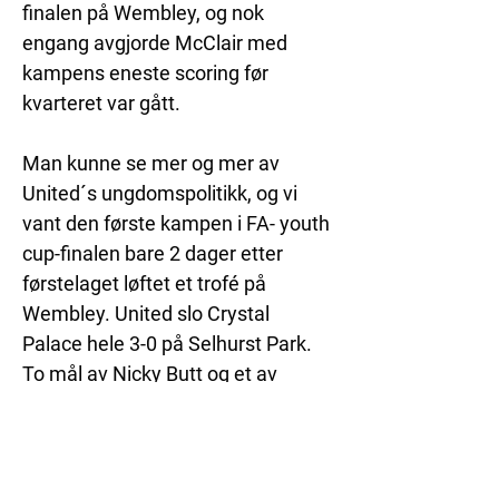
finalen på Wembley, og nok 
engang avgjorde McClair med 
kampens eneste scoring før 
kvarteret var gått. 
Man kunne se mer og mer av 
United´s ungdomspolitikk, og vi 
vant den første kampen i FA- youth 
cup-finalen bare 2 dager etter 
førstelaget løftet et trofé på 
Wembley. United slo Crystal 
Palace hele 3-0 på Selhurst Park. 
To mål av Nicky Butt og et av 
David Beckham. Gary Neville var 
kaptein. Ingen Ryan Giggs siden 
han hadde spilt bare to dager før. 
Joda fremtiden kommer den, men 