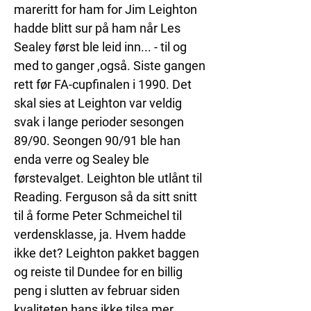
mareritt for ham for Jim Leighton 
hadde blitt sur på ham når Les 
Sealey først ble leid inn... - til og 
med to ganger ,også. Siste gangen 
rett før FA-cupfinalen i 1990. Det 
skal sies at Leighton var veldig 
svak i lange perioder sesongen 
89/90. Seongen 90/91 ble han 
enda verre og Sealey ble 
førstevalget. Leighton ble utlånt til 
Reading. Ferguson så da sitt snitt 
til å forme Peter Schmeichel til 
verdensklasse, ja. Hvem hadde 
ikke det? Leighton pakket baggen 
og reiste til Dundee for en billig 
peng i slutten av februar siden 
kvaliteten hans ikke tilsa mer. 