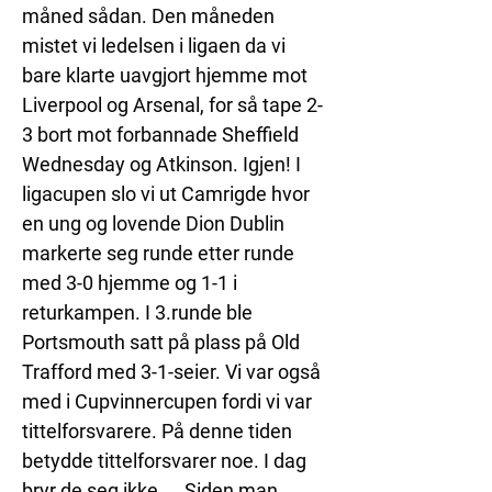
måned sådan. Den måneden 
mistet vi ledelsen i ligaen da vi 
bare klarte uavgjort hjemme mot 
Liverpool og Arsenal, for så tape 2-
3 bort mot forbannade Sheffield 
Wednesday og Atkinson. Igjen! I 
ligacupen slo vi ut Camrigde hvor 
en ung og lovende Dion Dublin 
markerte seg runde etter runde 
med 3-0 hjemme og 1-1 i 
returkampen. I 3.runde ble 
Portsmouth satt på plass på Old 
Trafford med 3-1-seier. Vi var også 
med i Cupvinnercupen fordi vi var 
tittelforsvarere. På denne tiden 
betydde tittelforsvarer noe. I dag 
bryr de seg ikke.... Siden man 