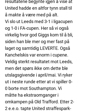
resultatene begynte igjen å vise at 
United hadde en altfor tynn stall til 
å makte å være med på alt. 
Vi slo ut Leeds med 3-1 i ligacupen 
og 1-0 i FA-cupen. Her så vi også 
virkelig hvor god Giggs kom til å bli, 
siden han ble mer og mer fast på 
laget og samtidig LEVERTE. Også 
Kanchelskis var enorm i cupene. 
Veldig sterkt resultatet mot Leeds, 
men det spørs ikke om dette ble 
utslagsgivende i april/mai. Vi ryker 
ut i neste runde etter at vi spiller 0-
0 borte mot Southampton. Vi 
måtte ha ekstraomganger i 
omkampen på Old Trafford. Etter 2-
2 e.e.o. tapte United straffespark-