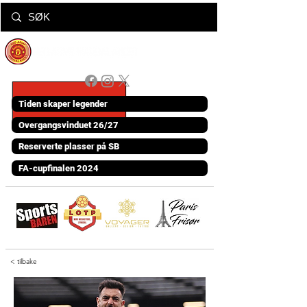
Tiden skaper legender
Overgangsvinduet 26/27
Reserverte plasser på SB
FA-cupfinalen 2024
< tilbake