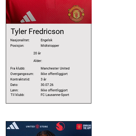
Tyler Fredricson
Nasjonalitet:
Engelsk
Posisjon:
Midtstopper
20 år
Alder:
Fra klubb:
Manchester United
Overgangssum:
Ikke offentliggjort
Kontraktstid:
3 år
Dato:
30.07.26
Lønn:
Ikke offentliggjort
Til klubb:
FC Lausanne-Sport