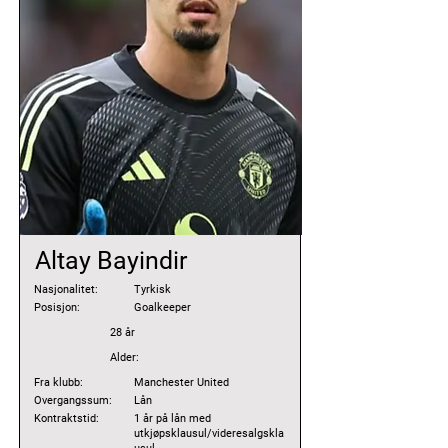
Altay Bayindir
Nasjonalitet:
Tyrkisk
Posisjon:
Goalkeeper
28 år
Alder:
Fra klubb:
Manchester United
Overgangssum:
Lån
Kontraktstid:
1 år på lån med
utkjøpsklausul/videresalgskla