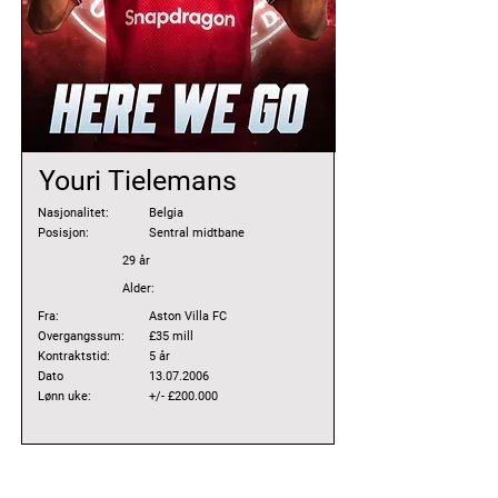
Youri Tielemans
Nasjonalitet:
Belgia
Posisjon:
Sentral midtbane
29 år
Alder:
Fra:
Aston Villa FC
Overgangssum:
£35 mill
Kontraktstid:
5 år
Dato
13.07.2006
Lønn uke:
+/- £200.000