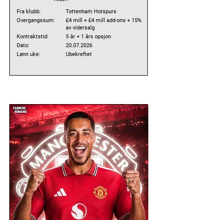
Fra klubb:
Tottenham Hotspurs
Overgangssum:
£4 mill + £4 mill add-ons + 15%
av vidersalg
Kontraktstid:
5 år + 1 års opsjon
Dato:
20.07.2026
Lønn uke:
Ubekreftet