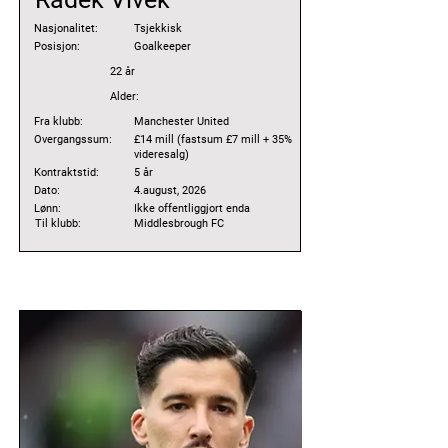
Nasjonalitet:
Tsjekkisk
Posisjon:
Goalkeeper
22 år
Alder:
Fra klubb:
Manchester United
Overgangssum:
£14 mill (fastsum £7 mill + 35%
videresalg)
Kontraktstid:
5 år
Dato:
4.august, 2026
Lønn:
Ikke offentliggjort enda
Til klubb:
Middlesbrough FC