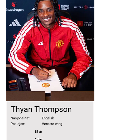
Thyan Thompson
Nasjonalitet:
Engelsk
Posisjon:
Venstre wing
18 år
Alder: