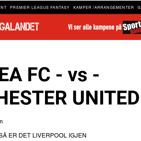
ENT
PREMIER LEAGUE FANTASY
KAMPER /ARRANGEMENTER
G
Vi ser alle kampene på
A FC - vs -
ESTER UNITED
en
 SÅ ER DET LIVERPOOL IGJEN