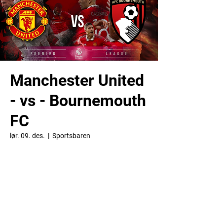
Manchester United
- vs - Bournemouth
FC
lør. 09. des.
  |  
Sportsbaren
Bournemouth sliter og sliter, og de SKAL
ikke få det noe lettere på Old Trafford!!
Tid og sted:
09. des. 2023, 16:15 – 20:00
Sportsbaren, Smedasundet 93, 5527