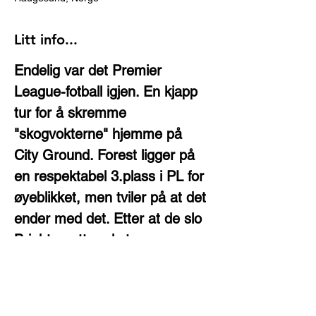
Litt info...
Endelig var det Premier 
League-fotball igjen. En kjapp 
tur for å skremme 
"skogvokterne" hjemme på 
City Ground. Forest ligger på 
en respektabel 3.plass i PL for 
øyeblikket, men tviler på at det 
ender med det. Etter at de slo 
Brighton etter ekstraomganger 
og straffespark, så er de også 
klare for semien i FA-cupen. 
Bra for oss både 