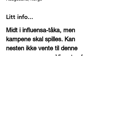
Litt info...
Midt i influensa-tåka, men 
kampene skal spilles. Kan 
nesten ikke vente til denne 
sesongen er over. Vi møtes for 
litt sosial mingling og 
forbannelse på dommere kl 
18:45!
Ps! Sportsbaren har inngått 
avtale med Foodora, så det er 
faktisk mulig å bestille pizza 
etc. for tilkjøring.