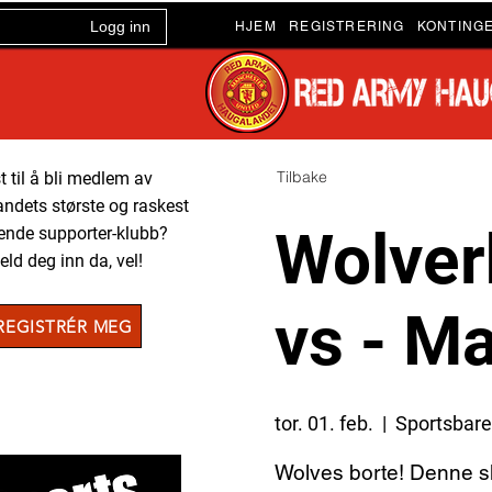
Logg inn
HJEM
REGISTRERING
KONTING
Tilbake
t til å bli medlem av
ndets største og raskest
Wolver
ende supporter-klubb?
ld deg inn da, vel!
vs - M
REGISTRÉR MEG
tor. 01. feb.
  |  
Sportsbar
Wolves borte! Denne sk