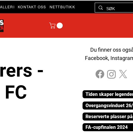
ALLERI
KONTAKT OSS
NETTBUTIKK
Du finner oss ogs
Facebook, Instagra
ers -
d FC
Tiden skaper legende
Overgangsvinduet 26
Reserverte plasser p
FA-cupfinalen 2024