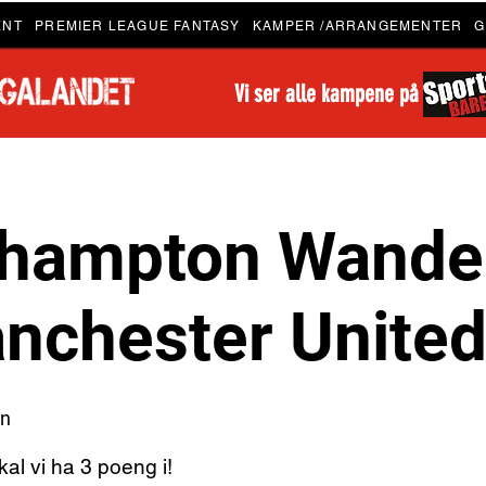
ENT
PREMIER LEAGUE FANTASY
KAMPER /ARRANGEMENTER
G
Vi ser alle kampene på
hampton Wander
anchester Unite
en
al vi ha 3 poeng i!