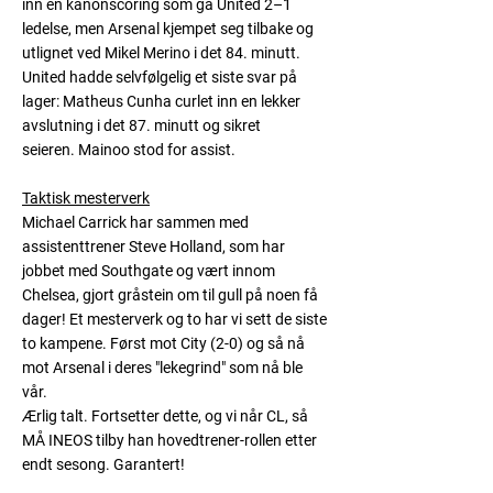
inn en kanonscoring som ga United 2–1
ledelse, men Arsenal kjempet seg tilbake og
utlignet ved
Mikel Merino
i det 84. minutt.
United hadde selvfølgelig et siste svar på
lager:
Matheus Cunha
curlet inn en lekker
avslutning i det 87. minutt og sikret
seieren. Mainoo stod for assist.
Taktisk mesterverk
Michael Carrick har sammen med
assistenttrener Steve Holland, som har
jobbet med Southgate og vært innom
Chelsea, gjort gråstein om til gull på noen få
dager! Et mesterverk og to har vi sett de siste
to kampene. Først mot City (2-0) og så nå
mot Arsenal i deres "lekegrind" som nå ble
vår.
Ærlig talt. Fortsetter dette, og vi når CL, så
MÅ INEOS tilby han hovedtrener-rollen etter
endt sesong. Garantert!