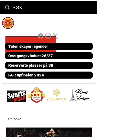
Tiden skaper legender
Overgangsvinduet 26/27
Reserverte plasser på SB
FA-cupfinalen 2024
< tilbake