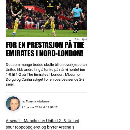
Foto: Ukjent
FOR EN PRESTASJON PÅ THE
EMIRATES I NORD-LONDON!
Det som mange trodde skulle bli en overkjørsel av
United fikk andre ting å tenke på når vi hentet inn
1-0 til 1-2 på The Emirates i London. Mbeumo,
Dorgu og Cunha sørget for en overbevisende 2-3
seier.
av Tommy Kristiansen
25. januar 2026 kl. 12:08:12
Arsenal – Manchester United 2–3: United
snur toppoppgjøret og bryter Arsenals