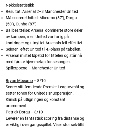
Nøkkelstatistikk
Resultat:
Arsenal 2–3 Manchester United
Målscorere United:
Mbeumo (37’), Dorgu
(50’), Cunha (87’)
Ballbesittelse:
Arsenal dominerte store deler
av kampen, men United var farlig på
kontringer og utnyttet Arsenals feil effektivt.
Seieren løftet United til
4.-plass
på tabellen.
Arsenal mistet løpetid for tittelen og står nå
med første hjemmetap for sesongen.
Spillerpoeng – Manchester United
Bryan Mbeumo
– 8/10
Scorer sitt femtiende Premier League‑mål og
setter tonen for Uniteds snuoperasjon.
Klinisk på utligningen og konstant
uromoment.
Patrick Dorgu
– 8/10
Leverer en fantastisk scoring fra distanse og
er viktig i overgangsspillet. Viser stor selvtillit