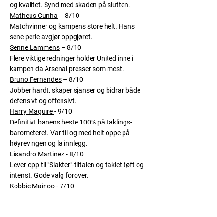
og kvalitet. Synd med skaden på slutten.
Matheus Cunha
– 8/10
Matchvinner og kampens store helt. Hans
sene perle avgjør oppgjøret.
Senne Lammens
– 8/10
Flere viktige redninger holder United inne i
kampen da Arsenal presser som mest.
Bruno Fernandes
– 8/10
Jobber hardt, skaper sjanser og bidrar både
defensivt og offensivt.
Harry Maguire
- 9/10
Definitivt banens beste 100% på taklings-
barometeret. Var til og med helt oppe på
høyrevingen og la innlegg.
Lisandro Martinez
- 8/10
Lever opp til "Slakter"-tiltalen og taklet tøft og
intenst. Gode valg forover.
Kobbie Mainoo
- 7/10
Gjorde jobben sin og vel så det. Trygg med
ballen og fant medspillere lett.