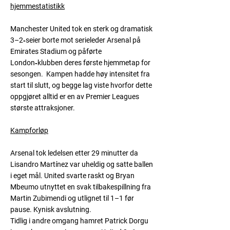
hjemmestatistikk
Manchester United tok en sterk og dramatisk
3–2‑seier
borte mot serieleder Arsenal på
Emirates Stadium og påførte
London‑klubben deres
første hjemmetap for
sesongen
. Kampen hadde høy intensitet fra
start til slutt, og begge lag viste hvorfor dette
oppgjøret alltid er en av Premier Leagues
største attraksjoner.
Kampforløp
Arsenal tok ledelsen etter 29 minutter da
Lisandro Martínez
var uheldig og satte ballen
i eget mål. United svarte raskt og
Bryan
Mbeumo
utnyttet en svak tilbakespillning fra
Martin Zubimendi og utlignet til 1–1 før
pause. Kynisk avslutning.
Tidlig i andre omgang hamret
Patrick Dorgu