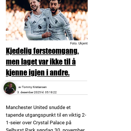
Foto. Ukjent
Kjedelig førsteomgang,
men laget var ikke til å
kjenne igjen i andre.
av Tommy Kristiansen
3. desember 2025 kl. 05:18:22
Manchester United snudde et
tapende utgangspunkt til en viktig
2-
1-seier
over Crystal Palace på
Selhurst Park søndag 30. november