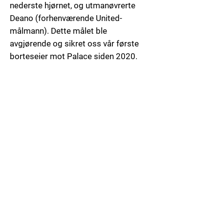
nederste hjørnet, og utmanøvrerte
Deano (forhenværende United-
målmann). Dette målet ble
avgjørende og sikret oss vår første
borteseier mot Palace siden 2020.
STATISTIKK
United dominerte ballinnehavet selv
om vi var rett og slett ute i grøfta i
første omgang, men vi skapte
sjansene og igjen kom målen etter
dødball.
Ballinnehav:
Palace - 43,9 %
United - 56,1 %
Skudd totalt:
Palace - 14