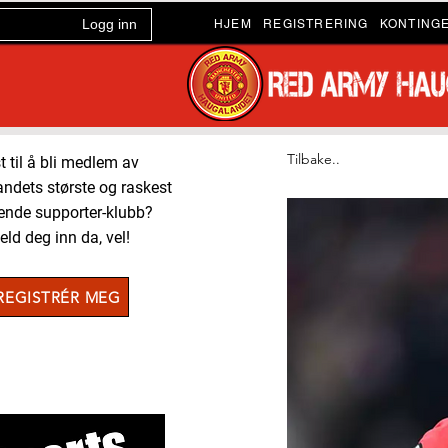
Logg inn
HJEM
REGISTRERING
KONTING
Tilbake..
t til å bli medlem av
ndets største og raskest
ende supporter-klubb?
ld deg inn da, vel!
REGISTRÉR MEG