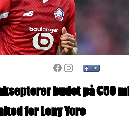
Del
 aksepterer budet på €50 mil
nited for Leny Yoro