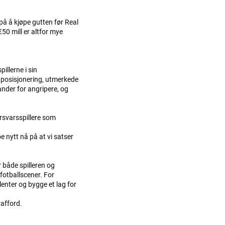
på å kjøpe gutten før Real
€50 mill er altfor mye
illerne i sin
k posisjonering, utmerkede
tander for angripere, og
orsvarsspillere som
e nytt nå på at vi satser
 både spilleren og
 fotballscener. For
lenter og bygge et lag for
rafford.