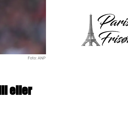
Foto: ANP
l eller