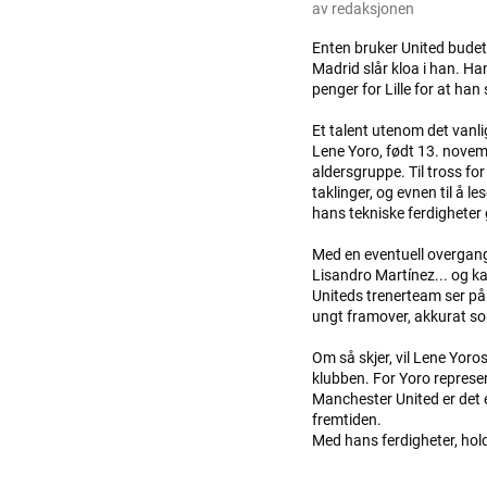
av redaksjonen
Enten bruker United budet 
Madrid slår kloa i han. Han
penger for Lille for at han
Et talent utenom det vanli
Lene Yoro, født 13. novemb
aldersgruppe. Til tross fo
taklinger, og evnen til å l
hans tekniske ferdigheter 
Med en eventuell overgang 
Lisandro Martínez... og ka
Uniteds trenerteam ser på Y
ungt framover, akkurat so
Om så skjer, vil Lene Yoro
klubben. For Yoro represen
Manchester United er det en
fremtiden.
Med hans ferdigheter, holdn