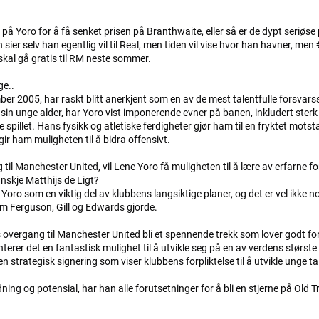
på Yoro for å få senket prisen på Branthwaite, eller så er de dypt seriøse 
 sier selv han egentlig vil til Real, men tiden vil vise hvor han havner, men 
 skal gå gratis til RM neste sommer.
ge..
er 2005, har raskt blitt anerkjent som en av de mest talentfulle forsvarssp
r sin unge alder, har Yoro vist imponerende evner på banen, inkludert ster
ese spillet. Hans fysikk og atletiske ferdigheter gjør ham til en fryktet mots
gir ham muligheten til å bidra offensivt.
til Manchester United, vil Lene Yoro få muligheten til å lære av erfarne f
nskje Matthijs de Ligt?
oro som en viktig del av klubbens langsiktige planer, og det er vel ikke no
m Ferguson, Gill og Edwards gjorde.
s overgang til Manchester United bli et spennende trekk som lover godt for
terer det en fantastisk mulighet til å utvikle seg på en av verdens største
 strategisk signering som viser klubbens forpliktelse til å utvikle unge ta
ing og potensial, har han alle forutsetninger for å bli en stjerne på Old T