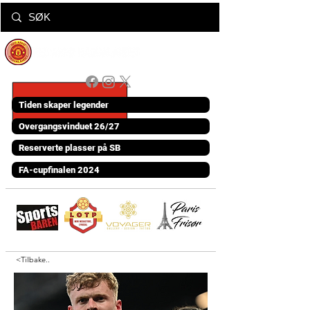
Tiden skaper legender
Overgangsvinduet 26/27
Reserverte plasser på SB
FA-cupfinalen 2024
<Tilbake..