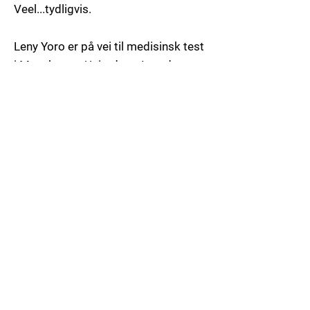
Veel...tydligvis.
Leny Yoro er på vei til medisinsk test
i Manchester United og Jarred
Branthwaite er satt på vent i Everton.
Everton forlangte hele €70 mill, fikk
to tilbud, men avslo begge.
Når alt blir til alt, så er vi vel best tjent
med Yoro, men begge to hadde ikke
vært feil det heller, fordi på
midtstopperplassene trenger vi
faktisk 3. De to og De Ligt på toppen,
så ville vi hatt stor dekning.
Sannsynligvis havner vi opp med
unge Leny Yoro.