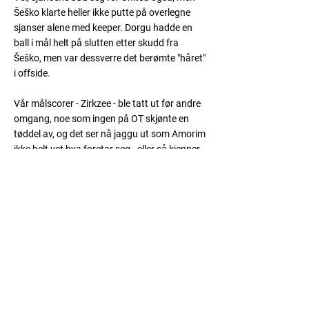
Šeško klarte heller ikke putte på overlegne
sjanser alene med keeper. Dorgu hadde en
ball i mål helt på slutten etter skudd fra
Šeško, men var dessverre det berømte "håret"
i offside.
Vår målscorer - Zirkzee - ble tatt ut før andre
omgang, noe som ingen på OT skjønte en
tøddel av, og det ser nå jaggu ut som Amorim
ikke helt vet hva foretar seg - eller så kjenner
han ikke spillerne sine godt nok.
Lammen
s best