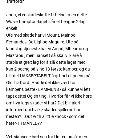
Trafford?
Joda, vi er skadeskutte til beinet men dette
Wolverhampton-laget slår et League 2-lag
enkelt.
Ute med skade har vi Mount, Mainoo,
Fernandes, De Ligt og Maguire. Ute på
landslagstjeneste har vi Amad, Mbeumo og
Mazraoui, men uansett så skal vi klare å
stable et greit lag for å slå dette laget med
kun 2 poeng på sine 18 første kamper, og da
blir det UAKSEPTABELT å gi bort et poeng på
Old Trafford. Hadde det ikke vært for
kampens beste - LAMMENS - så kunne vi lett
tapt dette! Og én ting. Hvorfor får vi ikke høre
om hva lags skader vi har? Det blir aldri
informert om hvilke skader spillerne har
nesten?...Out with a little knock - som det
heter- I 1MÅNED??
Vel, sjansene bød seg for United også, men