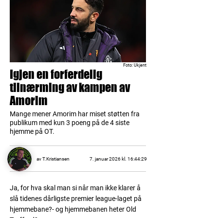
Foto: Ukjent
Igjen en forferdelig
tilnærming av kampen av
Amorim
Mange mener Amorim har miset støtten fra
publikum med kun 3 poeng på de 4 siste
hjemme på OT.
av T.Kristiansen
7. januar 2026 kl. 16:44:29
Ja, for hva skal man si når man ikke klarer å
slå tidenes dårligste premier league-laget på
hjemmebane?- og hjemmebanen heter Old